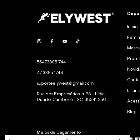
Depa
Início
Femin
Mascu
Prom
554733651744
Novid
47 3365 1744
Conta
suporteelywest@gmail.com
Lilian
Rua dos Empresários, n. 65 - Lídia
Duarte, Camboriú - SC, 88341-256
Acess
Blog
Meios de pagamento