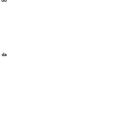
 do
o da