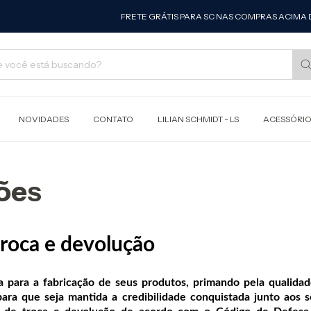
FRETE GRÁTIS PARA SC NAS COMPRAS ACIMA DE R$
NOVIDADES
CONTATO
LILIAN SCHMIDT - LS
ACESSÓRI
ões
troca e
devolução
a para a fabricação de seus produtos, primando pela qualida
 para que seja mantida a credibilidade conquistada junto aos 