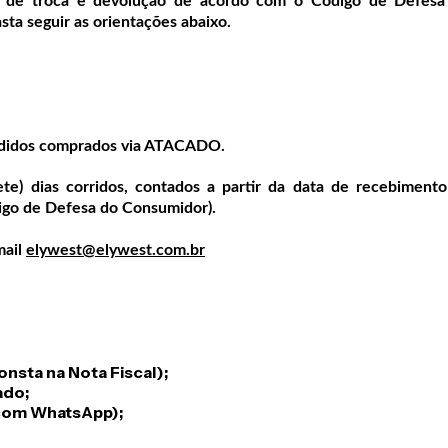
ca de troca e devolução de acordo com o Código de Defesa
sta seguir as orientações abaixo.
pedidos comprados via ATACADO.
ete) dias corridos, contados a partir da data de recebiment
igo de Defesa do Consumidor).
mail
elywest@elywest.com.br
nsta na Nota Fiscal);
ado;
 com WhatsApp);