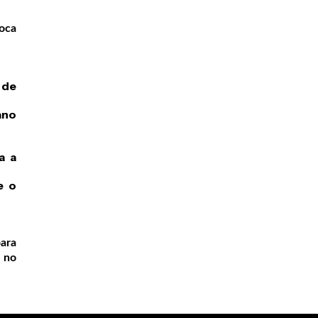
roca
 de
ano
a a
e o
ara
a no