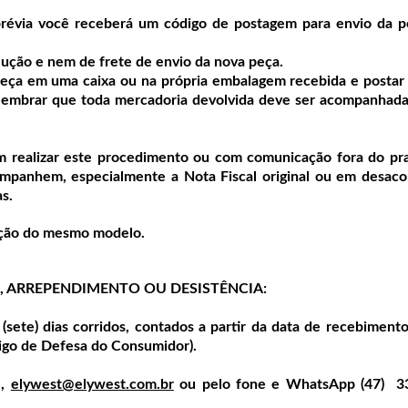
révia você receberá um código de postagem para envio da p
lução e nem de frete de envio da nova peça.
 peça em uma caixa ou na própria embalagem recebida e posta
 lembrar que toda mercadoria devolvida deve ser acompanhad
m realizar este procedimento ou com comunicação fora do pr
ompanhem, especialmente a Nota Fiscal original ou em desaco
s.
ração do mesmo modelo.
, ARREPENDIMENTO OU DESISTÊNCIA:
 (sete) dias corridos, contados a partir da data de recebiment
igo de Defesa do Consumidor).
e,
elywest@elywest.com.br
ou pelo fone e WhatsApp (47) 3