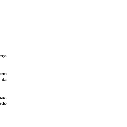
eça
r em
a da
azo;
rdo