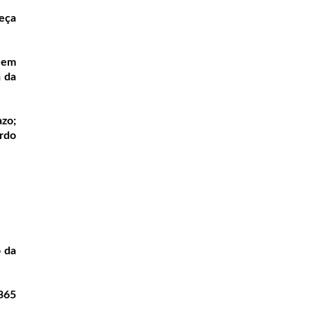
eça
r em
a da
azo;
rdo
o da
365