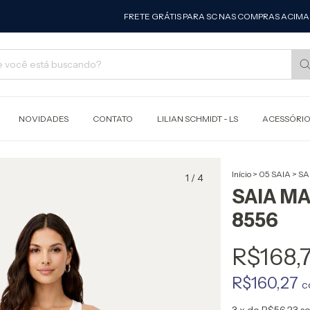
FRETE GRÁTIS PARA SC NAS COMPRAS ACIMA DE R$ 
NOVIDADES
CONTATO
LILIAN SCHMIDT - LS
ACESSÓRI
Início
>
05 SAIA
>
SA
1
/
4
SAIA MA
8556
R$168,
R$160,27
c