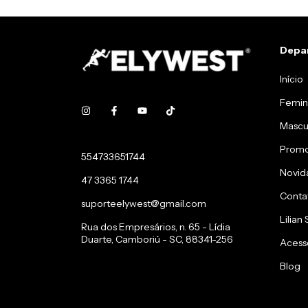
Depa
Início
Femin
Mascu
Prom
554733651744
Novid
47 3365 1744
Conta
suporteelywest@gmail.com
Lilian
Rua dos Empresários, n. 65 - Lídia
Duarte, Camboriú - SC, 88341-256
Acess
Blog