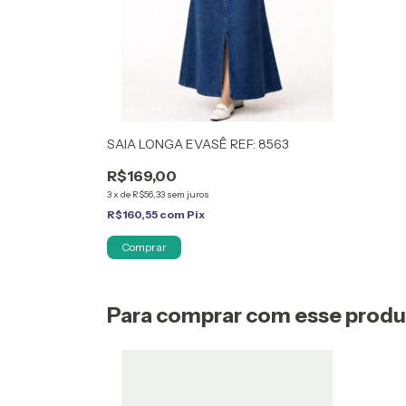
SAIA LONGA EVASÊ REF: 8563
R$169,00
3
x
de
R$56,33
sem juros
R$160,55
com
Pix
Comprar
Para comprar com esse prod