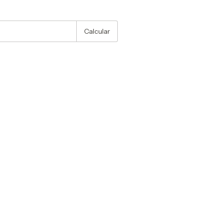
:
Alterar CEP
Calcular