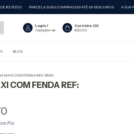
197,00
PARCELA SUAS COMPRAS EM ATÉ 6X SEM JUROS
A SUA PRIME
Login
/
Carrinho
(
0
)
Cadastre-se
R$0,00
OS
BLOG
IA MAXI COM FENDA REF: 8556
XI COM FENDA REF:
70
om
Pix