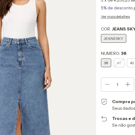
3
x de
R$56,23
se
5% de desconto
Ver mais detalhes
COR:
JEANS SK
JEANS SKY
NUMERO:
38
38
40
42
Compra p
Seus dados
Trocas e 
Se não gost