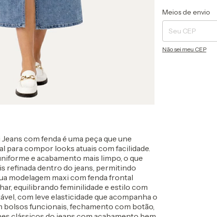
Entregas para o CEP
Meios de envio
Não sei meu CEP
Jeans com fenda é uma peça que une
al para compor looks atuais com facilidade.
niforme e acabamento mais limpo, o que
is refinada dentro do jeans, permitindo
Sua modelagem maxi com fenda frontal
har, equilibrando feminilidade e estilo com
tável, com leve elasticidade que acompanha o
 bolsos funcionais, fechamento com botão,
lhes clássicos do jeans com acabamento bem