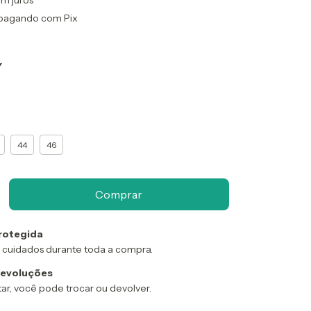
m juros
pagando com Pix
Y
44
46
rotegida
 cuidados durante toda a compra.
devoluções
ar, você pode trocar ou devolver.