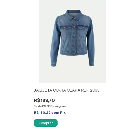
JAQUETA CURTA CLARA REF: 2363
R$189,70
3
x
de
R$63,23
sem juros
R$180,22
com
Pix
Comprar